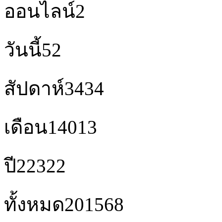
ออนไลน์
2
วันนี้
52
สัปดาห์
3434
เดือน
14013
ปี
22322
ทั้งหมด
201568